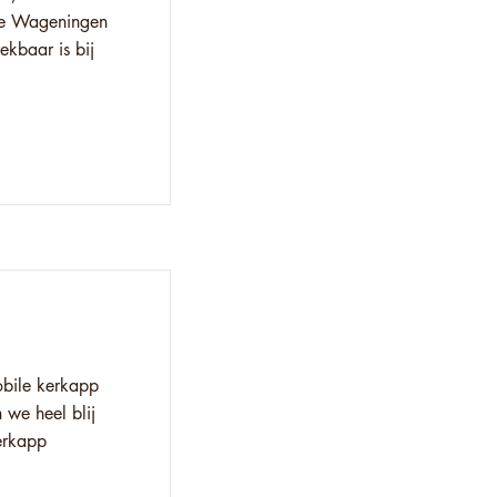
 te Wageningen
ekbaar is bij
obile kerkapp
we heel blij
erkapp