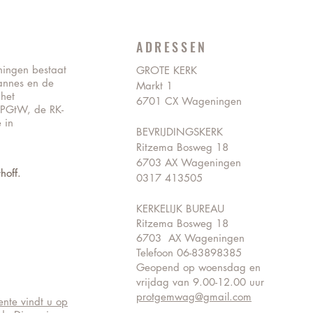
ADRESSEN
ningen bestaat
GROTE KERK
annes en de
Markt 1
 het
6701 CX Wageningen
 PGtW, de RK-
 in
BEVRIJDINGSKERK
Ritzema Bosweg 18
6703 AX Wageningen
hoff.
0317 413505
KERKELIJK BUREAU
Ritzema Bosweg 18
6703 AX Wageningen
Telefoon 06-83898385
Geopend op woensdag en
vrijdag van 9.00-12.00 uur
protgemwag@gmail.com
nte vindt u op