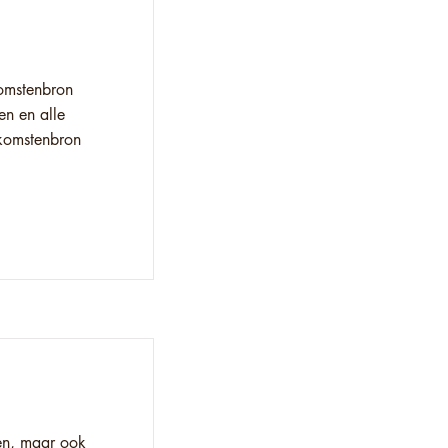
komstenbron
n en alle
nkomstenbron
ven, maar ook