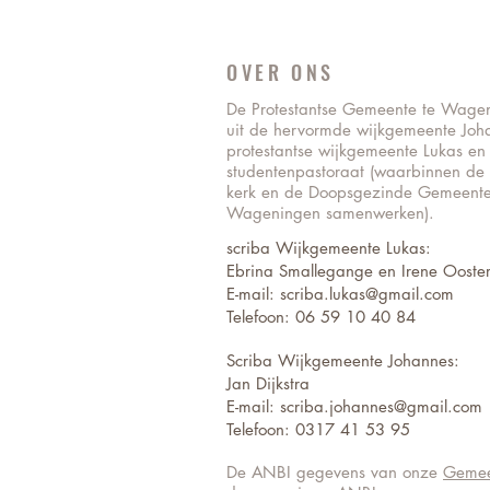
OVER ONS
De Protestantse Gemeente te Wage
uit de hervormde wijkgemeente Joh
protestantse wijkgemeente Lukas en
studentenpastoraat (waarbinnen de
kerk en de Doopsgezinde Gemeente
Wageningen samenwerken).
scriba Wijkgemeente Lukas:
Ebrina Smallegange en Irene Ooster
E-mail: scriba.lukas@gmail.com
Telefoon: 06 59 10 40 84
Scriba Wijkgemeente Johannes:
Jan Dijkstra
E-mail:
scriba.johannes@gmail.com
Telefoon: 0317 41 53 95
De ANBI gegevens van onze
Gemee