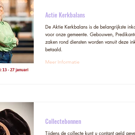
Actie Kerkbalans
De Aktie Kerkbalans is de belangrijkste in
voor onze gemeente. Gebouwen, Predikante
zaken rond diensten worden vanuit deze i
betaald.
Meer Informatie
Collectebonnen
Tijdens de collecte kunt u contant geld ge