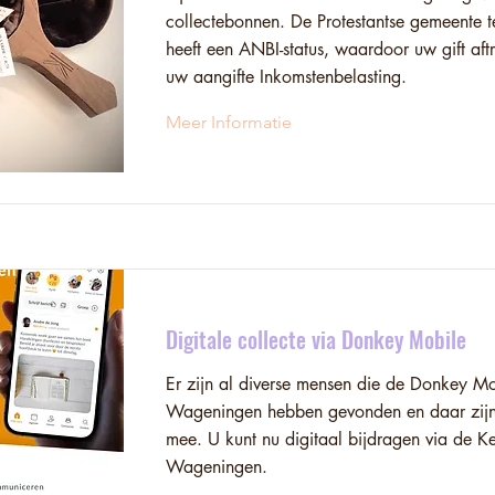
collectebonnen. De Protestantse gemeente
heeft een ANBI-status, waardoor uw gift aftr
uw aangifte Inkomstenbelasting.
Meer Informatie
Digitale collecte via Donkey Mobile
Er zijn al diverse mensen die de Donkey M
Wageningen hebben gevonden en daar zijn 
mee. U kunt nu digitaal bijdragen via de K
Wageningen.