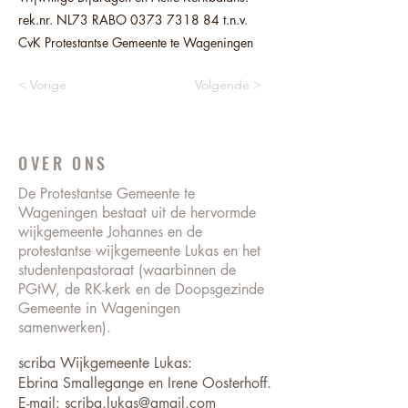
rek.nr. NL73 RABO
0373 7318 84
t.n.v.
CvK Protestantse Gemeente te Wageningen
< Vorige
Volgende >
OVER ONS
De Protestantse Gemeente te
Wageningen bestaat uit de hervormde
wijkgemeente Johannes en de
protestantse wijkgemeente Lukas en het
studentenpastoraat (waarbinnen de
PGtW, de RK-kerk en de Doopsgezinde
Gemeente in Wageningen
samenwerken).
scriba Wijkgemeente Lukas:
Ebrina Smallegange en Irene Oosterhoff.
E-mail: scriba.lukas@gmail.com