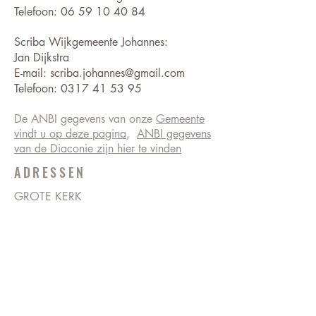
Telefoon:
06 59 10 40 84
Scriba Wijkgemeente Johannes:
Jan Dijkstra
E-mail:
scriba.johannes@gmail.com
Telefoon:
0317 41 53 95
De ANBI gegevens van onze
Gemeente
vindt u op deze pagina
,
ANBI gegevens
van de Diaconie zijn hier te vinden
ADRESSEN
GROTE KERK
Markt 1
6701 CX Wageningen
BEVRIJDINGSKERK
Ritzema Bosweg 18
6703 AX Wageningen
0317 413505