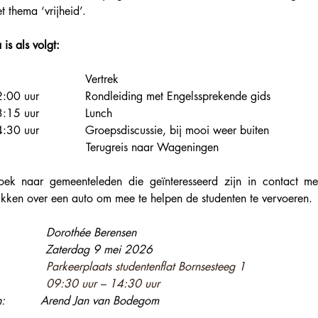
t thema ‘vrijheid’.
s als volgt:
                       Vertrek
00 uur             Rondleiding met Engelssprekende gids
15 uur             Lunch
30 uur             Groepsdiscussie, bij mooi weer buiten
                        Terugreis naar Wageningen
ek naar gemeenteleden die geïnteresseerd zijn in contact met
ikken over een auto om mee te helpen de studenten te vervoeren. 
             Dorothée Berensen
              Zaterdag 9 mei 2026
                Parkeerplaats studentenflat Bornsesteeg 1
                09:30 uur – 14:30 uur
:          Arend Jan van Bodegom