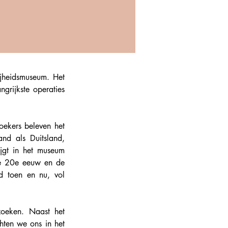
jheidsmuseum. Het 
rijkste operaties 
oekers beleven het 
nd als Duitsland, 
gt in het museum 
de 20e eeuw en de 
d toen en nu, vol 
oeken. Naast het 
ten we ons in het 