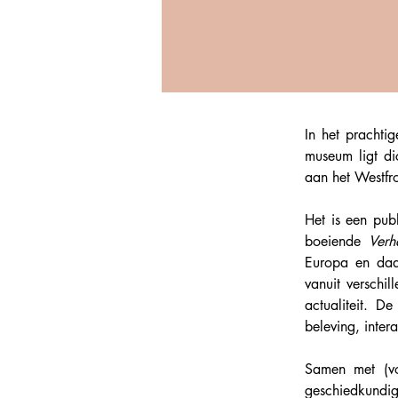
In het prachti
museum ligt di
aan het Westfro
Het is een pub
boeiende 
Verh
Europa en daar
vanuit verschi
actualiteit. D
beleving, intera
Samen met (vo
geschiedkundig