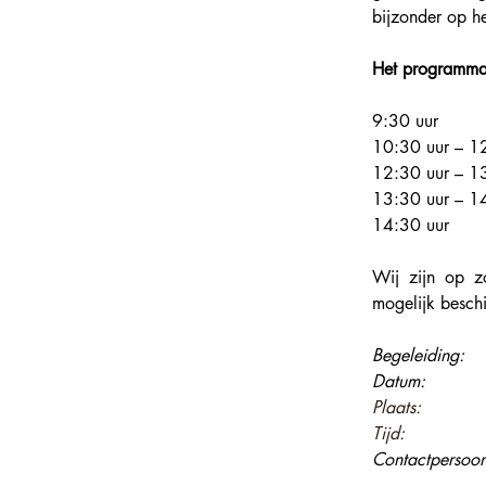
bijzonder op he
Het programma i
9:30 uur          
10:30 uur – 12:
12:30 uur – 13:
13:30 uur – 14:
14:30 uur       
Wij zijn op zo
mogelijk besch
Begeleiding:    
Datum:          
Plaats:         
Tijd:            
Contactpersoon