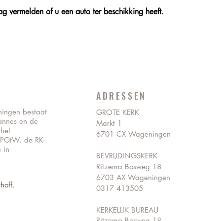
g vermelden of u een auto ter beschikking heeft.
ADRESSEN
ningen bestaat
GROTE KERK
annes en de
Markt 1
 het
6701 CX Wageningen
 PGtW, de RK-
 in
BEVRIJDINGSKERK
Ritzema Bosweg 18
6703 AX Wageningen
hoff.
0317 413505
KERKELIJK BUREAU
Ritzema Bosweg 18