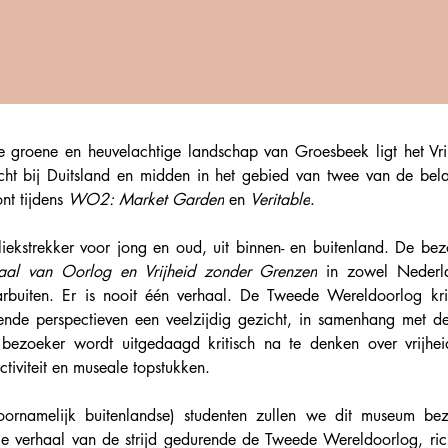
ge groene en heuvelachtige landschap van Groesbeek ligt het Vri
cht bij Duitsland en midden in het gebied van twee van de belang
nt tijdens 
WO2: Market Garden
 en 
Veritable
.
liekstrekker voor jong en oud, uit binnen- en buitenland. De bez
aal van Oorlog en Vrijheid zonder Grenzen
 in zowel Nederla
buiten. Er is nooit één verhaal. De Tweede Wereldoorlog krij
llende perspectieven een veelzijdig gezicht, in samenhang met 
e bezoeker wordt uitgedaagd kritisch na te denken over vrijhei
ctiviteit en museale topstukken.
ornamelijk buitenlandse) studenten zullen we dit museum bez
e verhaal van de strijd gedurende de Tweede Wereldoorlog, rich