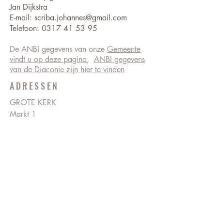
Jan Dijkstra
E-mail:
scriba.johannes@gmail.com
Telefoon:
0317 41 53 95
De ANBI gegevens van onze
Gemeente
vindt u op deze pagina
,
ANBI gegevens
van de Diaconie zijn hier te vinden
ADRESSEN
GROTE KERK
Markt 1
6701 CX Wageningen
BEVRIJDINGSKERK
Ritzema Bosweg 18
6703 AX Wageningen
0317 413505
KERKELIJK BUREAU