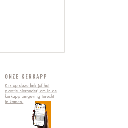
ONZE KERKAPP
Klik op deze link (of het
plaatje hieronder) om in de
kerkapp omgeving terecht
te komen.
iensten tijdens Pinksteren