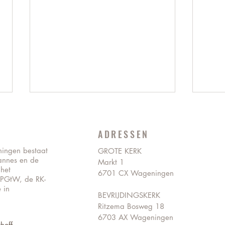
ADRESSEN
ningen bestaat
GROTE KERK
annes en de
Markt 1
 het
6701 CX Wageningen
 PGtW, de RK-
Vacatures wijkgemeente Lukas
Kerkd
 in
BEVRIJDINGSKERK
Ritzema Bosweg 18
6703 AX Wageningen
hoff.