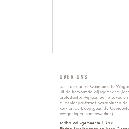
OVER ONS
De Protestantse Gemeente te Wage
uit de hervormde wijkgemeente Joh
protestantse wijkgemeente Lukas en
studentenpastoraat (waarbinnen de
kerk en de Doopsgezinde Gemeente
Kom naar de Vakantie Bijbel Week
Wageningen samenwerken).
2026 in Wageningen!
scriba Wijkgemeente Lukas:
Ebrina Smallegange en Irene Ooster