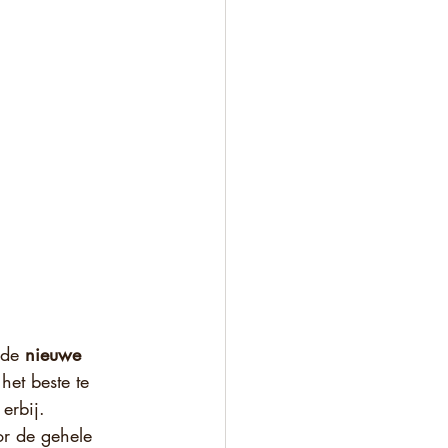
 de 
nieuwe 
het beste te 
erbij.
r de gehele 