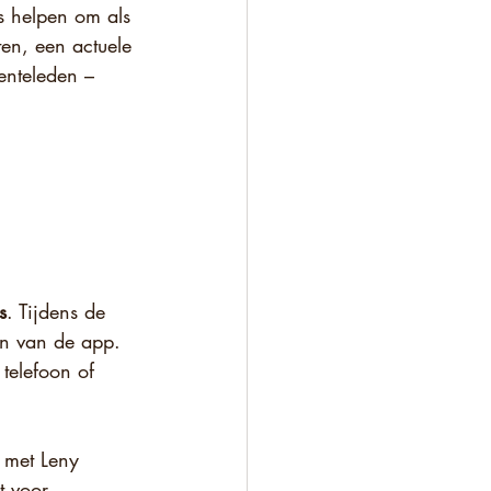
s helpen om als 
en, een actuele 
enteleden – 
s
. Tijdens de 
n van de app. 
telefoon of 
 met Leny 
t voor 