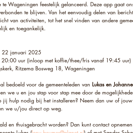
e te Wageningen feestelijk gelanceerd. Deze app gaat on
erbonden te blijven. Van het eenvoudig delen van bericht
cht van activiteiten, tot het snel vinden van andere geme
lijk en toegankelijk.
 22 januari 2025
0:00 uur (inloop met koffie/thee/fris vanaf 19:45 uur)
ngskerk, Ritzema Bosweg 18, Wageningen
aal bedoeld voor de gemeenteleden van 
Lukas en Johanne
en we u en jou stap voor stap mee door de mogelijkhede
 jij hulp nodig bij het installeren? Neem dan uw of jouw 
en we u/jou direct op weg.
ald en thuisgebracht worden? Dan kunt contact opnemen
eente Lukas (
leny.beumer@planet.nl
) of met Sander Scho