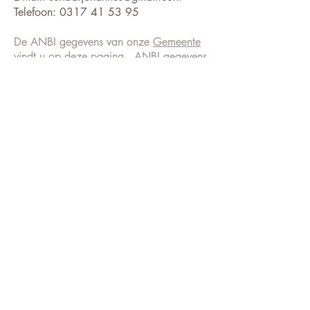
Telefoon:
0317 41 53 95
De ANBI gegevens van onze
Gemeente
vindt u op deze pagina
,
ANBI gegevens
van de Diaconie zijn hier te vinden
ADRESSEN
GROTE KERK
Markt 1
6701 CX Wageningen
BEVRIJDINGSKERK
Ritzema Bosweg 18
6703 AX Wageningen
0317 413505
KERKELIJK BUREAU
Ritzema Bosweg 18
6703 AX Wageningen