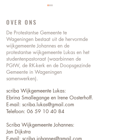
OVER ONS
De Protestantse Gemeente te
Wageningen bestaat uit de hervormde
wijkgemeente Johannes en de
protestantse wijkgemeente Lukas en het
Vacatures wijkgemeente
Kerkdiensten tijde
studentenpastoraat (waarbinnen de
Lukas
Pinksteren
PGtW, de RK-kerk en de Doopsgezinde
Gemeente in Wageningen
samenwerken).
scriba Wijkgemeente Lukas:
Ebrina Smallegange en Irene Oosterhoff.
E-mail: scriba.lukas@gmail.com
Telefoon:
06 59 10 40 84
Scriba Wijkgemeente Johannes:
Jan Dijkstra
E-mail:
scriba.johannes@gmail.com