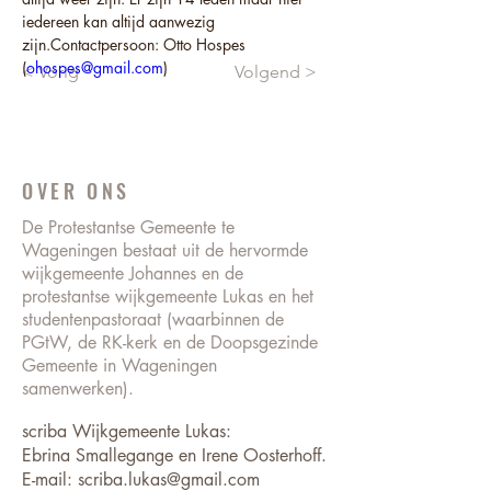
iedereen kan altijd aanwezig 
zijn.Contactpersoon: Otto Hospes 
(
ohospes@gmail.com
)
< Vorig
Volgend >
OVER ONS
De Protestantse Gemeente te
Wageningen bestaat uit de hervormde
wijkgemeente Johannes en de
protestantse wijkgemeente Lukas en het
studentenpastoraat (waarbinnen de
PGtW, de RK-kerk en de Doopsgezinde
Gemeente in Wageningen
samenwerken).
scriba Wijkgemeente Lukas:
Ebrina Smallegange en Irene Oosterhoff.
E-mail: scriba.lukas@gmail.com