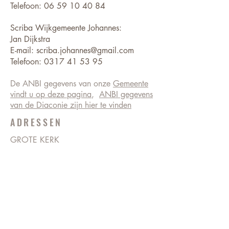
Telefoon:
06 59 10 40 84
Scriba Wijkgemeente Johannes:
Jan Dijkstra
E-mail:
scriba.johannes@gmail.com
Telefoon:
0317 41 53 95
De ANBI gegevens van onze
Gemeente
vindt u op deze pagina
,
ANBI gegevens
van de Diaconie zijn hier te vinden
ADRESSEN
GROTE KERK
Markt 1
6701 CX Wageningen
BEVRIJDINGSKERK
Ritzema Bosweg 18
6703 AX Wageningen
0317 413505