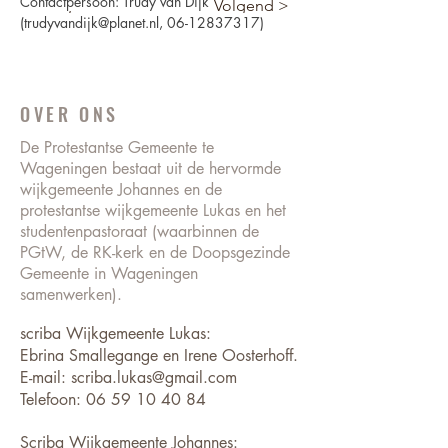
Contactpersoon: Trudy van Dijk 
< Vorig
Volgend >
(
trudyvandijk@planet.nl
, 06-12837317)
OVER ONS
De Protestantse Gemeente te
Wageningen bestaat uit de hervormde
wijkgemeente Johannes en de
protestantse wijkgemeente Lukas en het
studentenpastoraat (waarbinnen de
PGtW, de RK-kerk en de Doopsgezinde
Gemeente in Wageningen
samenwerken).
scriba Wijkgemeente Lukas:
Ebrina Smallegange en Irene Oosterhoff.
E-mail: scriba.lukas@gmail.com
Telefoon:
06 59 10 40 84
Scriba Wijkgemeente Johannes: