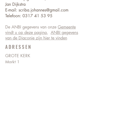
Jan Dijkstra
E-mail:
scriba.johannes@gmail.com
Telefoon:
0317 41 53 95
De ANBI gegevens van onze
Gemeente
vindt u op deze pagina
,
ANBI gegevens
van de Diaconie zijn hier te vinden
ADRESSEN
GROTE KERK
Markt 1
6701 CX Wageningen
BEVRIJDINGSKERK
Ritzema Bosweg 18
6703 AX Wageningen
0317 413505
KERKELIJK BUREAU