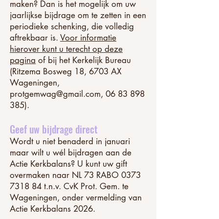
maken? Dan is het mogelijk om uw
jaarlijkse bijdrage om te zetten in een
periodieke schenking, die volledig
aftrekbaar is.
Voor informatie
hierover kunt u terecht op deze
pagina
of bij het Kerkelijk Bureau
(Ritzema Bosweg 18, 6703 AX
Wageningen,
protgemwag@gmail.com
,
06 83 898
385)
.
Geef uw bijdrage direct
Wordt u niet benaderd in januari
maar wilt u wél bijdragen aan de
Actie Kerkbalans? U kunt uw gift
overmaken naar NL 73 RABO
0373
7318 84
t.n.v. CvK Prot. Gem. te
Wageningen, onder vermelding van
Actie Kerkbalans 2026.