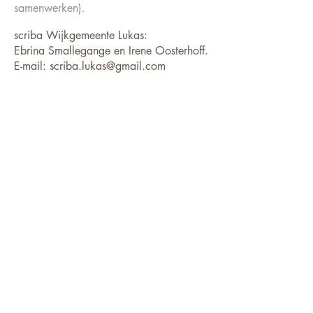
samenwerken).
scriba Wijkgemeente Lukas:
Ebrina Smallegange en Irene Oosterhoff.
E-mail: scriba.lukas@gmail.com
Telefoon:
06 59 10 40 84
Scriba Wijkgemeente Johannes:
Jan Dijkstra
E-mail:
scriba.johannes@gmail.com
Telefoon:
0317 41 53 95
De ANBI gegevens van onze
Gemeente
vindt u op deze pagina
,
ANBI gegevens
van de Diaconie zijn hier te vinden
ADRESSEN
GROTE KERK
Markt 1
6701 CX Wageningen