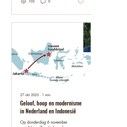
interkerkelijke
103
0
openingsviering in de
Johannes de Doperkerk op
zondagmiddag 18 januari
om 15.30 uur . De
Protestantse gemeente, de
Vineyard gemeente en
Amazing Grace Parish
hebben de openingsdienst
samen voorbereid. Dominee
Willen-Jan Dekker en Jelle
Terpstra zullen samen
voorgaan. Vanuit Amazing
Grace Parish en de
protestantse gemeente is
meegedacht...
27 okt 2025
∙
1
min.
Geloof, hoop en modernisme
in Nederland en Indonesië
Op donderdag 6 november