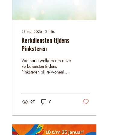
23 mei 2026
∙
2
min.
Kerkdiensten tijdens
Pinksteren
Van harte welkom om onze
kerkdiensten tijdens
Pinksteren bij te wonen!
Lukas wijkgemeente Op 24
mei vieren we het
Pinksterfeest. God stort zijn
Geest uit over de leerlingen
die na Pasen elkaar
97
0
opgezocht hadden in gebed
en aan de organisatie van
de twaalf discipelen. Het is
met Pinksteren als het volop
doordringt wat het betekent
dat Christus is opgestaan