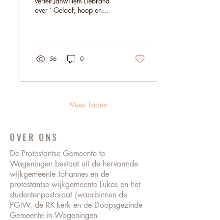
vertelt Janwillem Liebrand
over ‘ Geloof, hoop en
modernisme in Nederland
en Indonesië’ . Geloof in
groei en toekomst, hoop op
vrede en welvaart, en
idealen van modernisme
56
0
kenmerkte voor lange tijd
het Nederlandse
maakbaarheids-optimisme.
Nu, is de wereld een
gevaarlijke plek geworden:
Meer laden
migratie, oorlog en een
dreigende klimaatramp
bedreigen de Nederlandse
OVER ONS
samenleving. We moeten
aan onszelf denken, is de
De Protestantse Gemeente te
teneur. Daartegenover de
Wageningen bestaat uit de hervormde
situatie in Indonesië. Jakarta
wijkgemeente Johannes en de
kampt met...
protestantse wijkgemeente Lukas en het
studentenpastoraat (waarbinnen de
PGtW, de RK-kerk en de Doopsgezinde
Gemeente in Wageningen