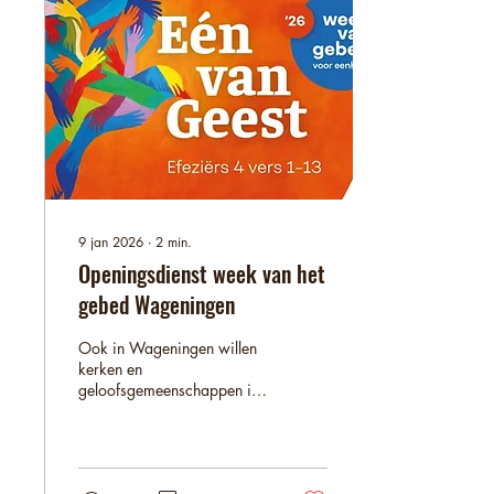
(Handelingen 2:1-24). Als
de dood hem niet kon
houden, welke onmogelijke
situaties zijn er dan nog
meer die misschien niet
meer on mogelijk...
9 jan 2026
∙
2
min.
Openingsdienst week van het
gebed Wageningen
Ook in Wageningen willen
kerken en
geloofsgemeenschappen in
2026 opnieuw invulling
geven aan de Week van
gebed voor eenheid. De
start vormt een